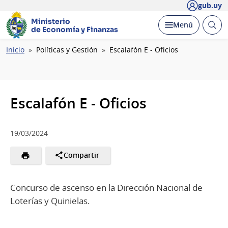
gub.uy
Ministerio
Abrir
Desplegar
Menú
de Economía y Finanzas
busc
Ruta
Inicio
Políticas y Gestión
Escalafón E - Oficios
de
navegación
Escalafón E - Oficios
19/03/2024
Compartir
Concurso de ascenso en la Dirección Nacional de
Loterías y Quinielas.