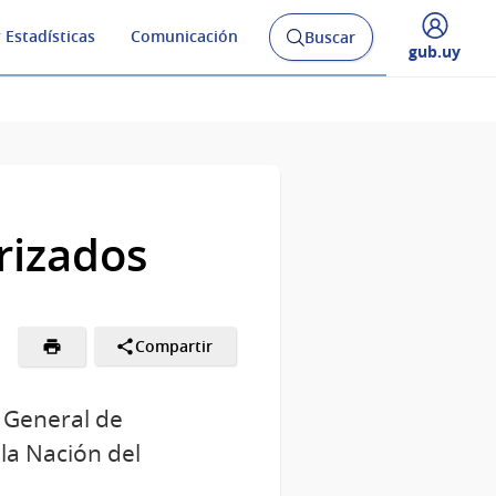
 Estadísticas
Comunicación
Buscar
Abrir
Desplegar
gub.uy
buscador
menú
y
de
rizados
Compartir
n General de
la Nación del