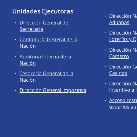
Unidades Ejecutoras
Áreas
Dirección N
de
Aduanas
Dirección General de
la
Secretaría
Dirección N
Dirección
Loterías y Q
Contaduría General de la
General
Nación
de
Dirección N
Secretaría
Catastro
Auditoría Interna de la
Nación
Dirección G
Casinos
Tesorería General de la
Nación
Dirección N
Incentivo a 
Dirección General Impositiva
Acceso rest
usuarios au