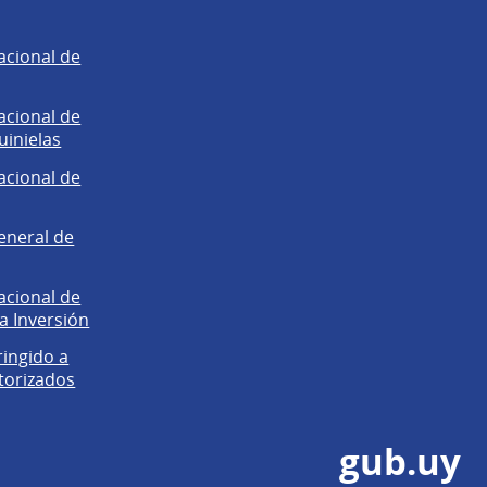
acional de
acional de
uinielas
acional de
eneral de
acional de
la Inversión
ringido a
torizados
gub.uy