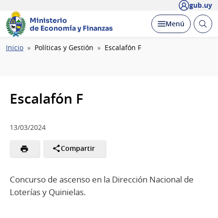
gub.uy
Ministerio
Abrir
Desplegar
Menú
de Economía y Finanzas
busc
Ruta
Inicio
Políticas y Gestión
Escalafón F
de
navegación
Escalafón F
13/03/2024
Compartir
Concurso de ascenso en la Dirección Nacional de
Loterías y Quinielas.