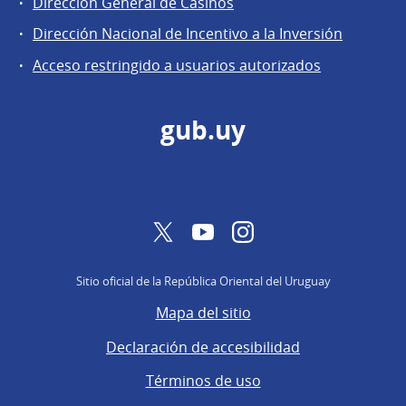
Dirección
Dirección General de Casinos
General
Dirección Nacional de Incentivo a la Inversión
de
Acceso restringido a usuarios autorizados
Secretaría
gub.uy
Twitter
YouTube
Instagram
Sitio oficial de la República Oriental del Uruguay
Mapa del sitio
Declaración de accesibilidad
Términos de uso