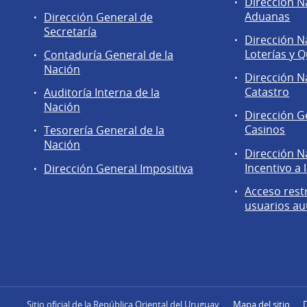
Áreas
Dirección N
de
Aduanas
Dirección General de
la
Secretaría
Dirección N
Dirección
Loterías y Q
Contaduría General de la
General
Nación
de
Dirección N
Secretaría
Catastro
Auditoría Interna de la
Nación
Dirección G
Casinos
Tesorería General de la
Nación
Dirección N
Incentivo a 
Dirección General Impositiva
Acceso rest
usuarios au
Sitio oficial de la República Oriental del Uruguay
Mapa del sitio