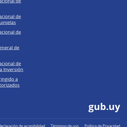
acional de
acional de
uinielas
acional de
eneral de
acional de
la Inversión
ringido a
torizados
gub.uy
Declaración de accesibilidad
Términos de uso
Política de Privacidad