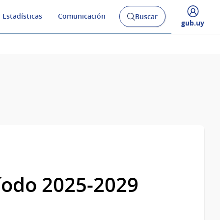
 Estadísticas
Comunicación
Buscar
Abrir
Desplegar
gub.uy
buscador
menú
y
de
íodo 2025-2029