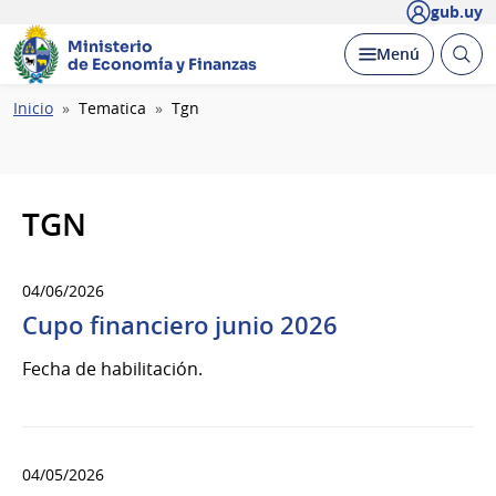
gub.uy
Ministerio
Abrir
Desplegar
Menú
de Economía y Finanzas
busc
Ruta
Inicio
Tematica
Tgn
de
navegación
TGN
04/06/2026
Cupo financiero junio 2026
Fecha de habilitación.
04/05/2026