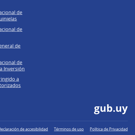
acional de
uinielas
acional de
eneral de
acional de
la Inversión
ringido a
torizados
gub.uy
Declaración de accesibilidad
Términos de uso
Política de Privacidad