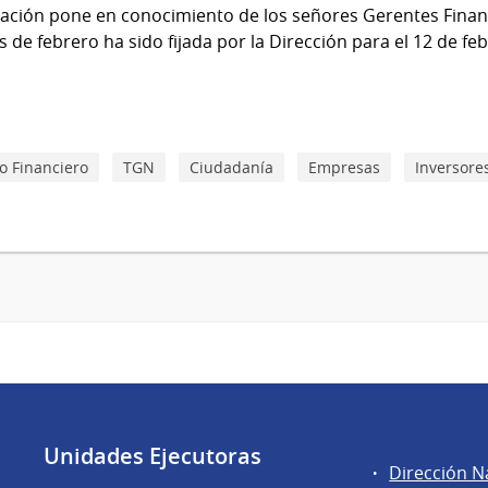
Nación pone en conocimiento de los señores Gerentes Finan
s de febrero ha sido fijada por la Dirección para el 12 de fe
o Financiero
TGN
Ciudadanía
Empresas
Inversore
Unidades Ejecutoras
Áreas
Dirección N