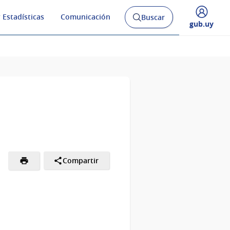
 Estadísticas
Comunicación
Buscar
Abrir
Desplegar
gub.uy
buscador
menú
y
de
Compartir