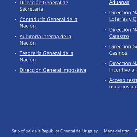
de
Aduanas
Dirección General de
la
Secretaría
Dirección N
Dirección
Loterías y Q
Contaduría General de la
General
Nación
de
Dirección N
Secretaría
Catastro
Auditoría Interna de la
Nación
Dirección G
Casinos
Tesorería General de la
Nación
Dirección N
Incentivo a 
Dirección General Impositiva
Acceso rest
usuarios au
Sitio oficial de la República Oriental del Uruguay
Mapa del sitio