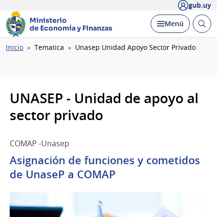
gub.uy
Ministerio
Abrir
Desplegar
Menú
de Economía y Finanzas
busc
Ruta
Inicio
Tematica
Unasep Unidad Apoyo Sector Privado
de
navegación
UNASEP - Unidad de apoyo al
sector privado
COMAP -Unasep
Asignación de funciones y cometidos
de UnaseP a COMAP