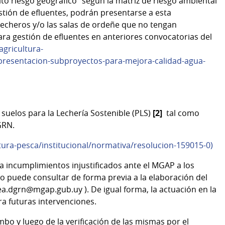
to riesgo geográfico” según la matriz de riesgo ambiental
stión de efluentes, podrán presentarse a esta
lecheros y/o las salas de ordeñe que no tengan
ra gestión de efluentes en anteriores convocatorias del
agricultura-
presentacion-subproyectos-para-mejora-calidad-agua-
suelos para la Lechería Sostenible (PLS)
[2]
tal como
DGRN.
tura-pesca/institucional/normativa/resolucion-159015-0)
 incumplimientos injustificados ante el MGAP a los
o puede consultar de forma previa a la elaboración del
a.dgrn@mgap.gub.uy ). De igual forma, la actuación en la
a futuras intervenciones.
ambo y luego de la verificación de las mismas por el