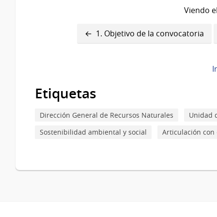
Viendo el
Enlaces
1. Objetivo de la convocatoria
transversales
de
I
Book
Etiquetas
para
2.
Dirección General de Recursos Naturales
Unidad d
Beneficiarios
Sostenibilidad ambiental y social
Articulación con 