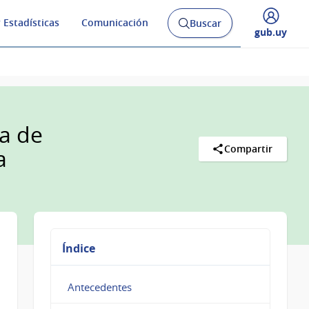
 Estadísticas
Comunicación
Buscar
Abrir
Desplegar
gub.uy
buscador
menú
y
de
a de
Compartir
a
Índice
Antecedentes