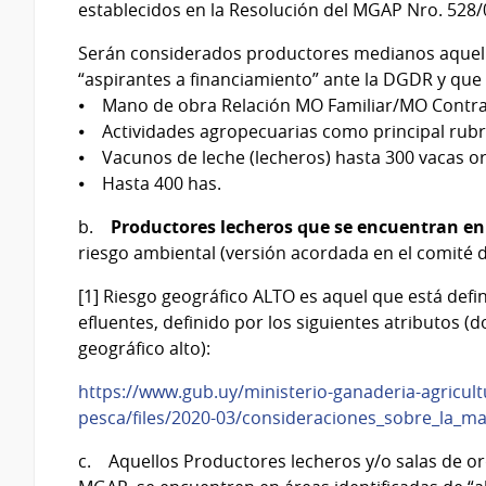
establecidos en la Resolución del MGAP Nro. 528/
Serán considerados productores medianos aquel
“aspirantes a financiamiento” ante la DGDR y que
⦁ Mano de obra Relación MO Familiar/MO Contrat
⦁ Actividades agropecuarias como principal rub
⦁ Vacunos de leche (lecheros) hasta 300 vacas o
⦁ Hasta 400 has.
b.
Productores lecheros que se encuentran en z
riesgo ambiental (versión acordada en el comité d
[1] Riesgo geográfico ALTO es aquel que está defi
efluentes, definido por los siguientes atributos 
geográfico alto):
https://www.gub.uy/ministerio-ganaderia-agricult
pesca/files/2020-03/consideraciones_sobre_la_ma
c. Aquellos Productores lecheros y/o salas de o