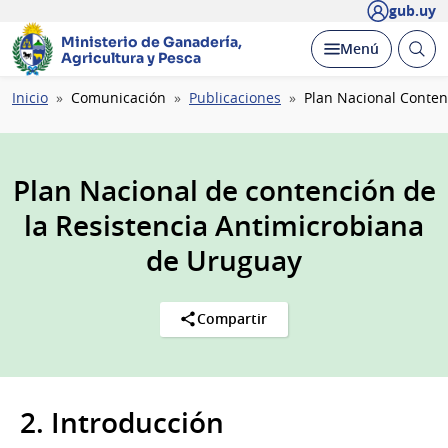
gub.uy
Ministerio de Ganadería,
Abrir
Desplegar
Menú
Agricultura y Pesca
busc
Ruta
Inicio
Comunicación
Publicaciones
Plan Nacional Conten
de
navegación
Plan Nacional de contención de
la Resistencia Antimicrobiana
de Uruguay
Compartir
2. Introducción