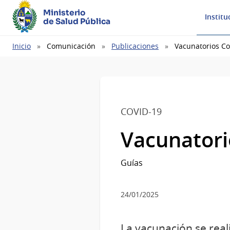
Ministerio
Institu
de Salud Pública
Ruta
Inicio
Comunicación
Publicaciones
Vacunatorios Co
de
navegación
COVID-19
Vacunatori
Guías
24/01/2025
La vacunación se real