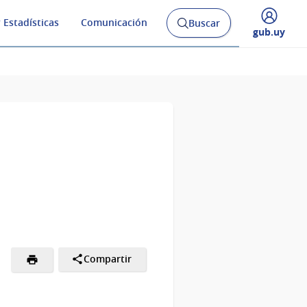
 Estadísticas
Comunicación
Buscar
Abrir
Desplegar
gub.uy
buscador
menú
y
de
Compartir