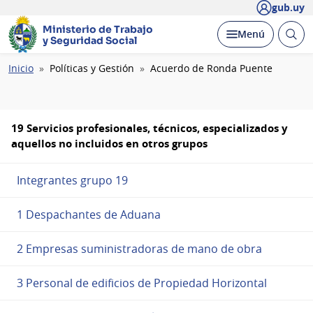
gub.uy
Ministerio de Trabajo
Abrir
Desplegar
Menú
y Seguridad Social
busc
Ruta
Inicio
Políticas y Gestión
Acuerdo de Ronda Puente
de
navegación
19 Servicios profesionales, técnicos, especializados y
aquellos no incluidos en otros grupos
Integrantes grupo 19
1 Despachantes de Aduana
2 Empresas suministradoras de mano de obra
3 Personal de edificios de Propiedad Horizontal