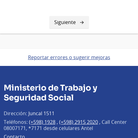
Siguiente
Siguiente
página
Reportar errores o sugerir mejoras
Ministerio de Trabajo y
Seguridad Social
Dirección:
Juncal 1511
Teléfonos:
(+598) 1928
,
(+598) 2915 2020
,
Call Center
08007171, *7171 desde celulares Antel
Contacto