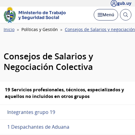
gub.uy
Ministerio de Trabajo
Abrir
Desplegar
Menú
y Seguridad Social
busc
Ruta
Inicio
Políticas y Gestión
Consejos de Salarios y negociación
de
navegación
Consejos de Salarios y
Negociación Colectiva
19 Servicios profesionales, técnicos, especializados y
aquellos no incluidos en otros grupos
Integrantes grupo 19
1 Despachantes de Aduana