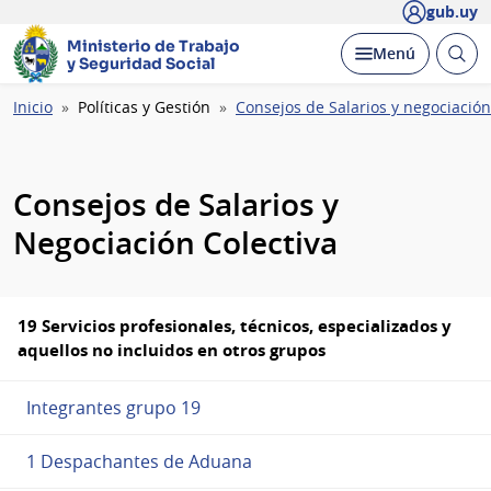
gub.uy
Ministerio de Trabajo
Abrir
Desplegar
Menú
y Seguridad Social
busc
Ruta
Inicio
Políticas y Gestión
Consejos de Salarios y negociación
de
navegación
Consejos de Salarios y
Negociación Colectiva
19 Servicios profesionales, técnicos, especializados y
aquellos no incluidos en otros grupos
Integrantes grupo 19
1 Despachantes de Aduana