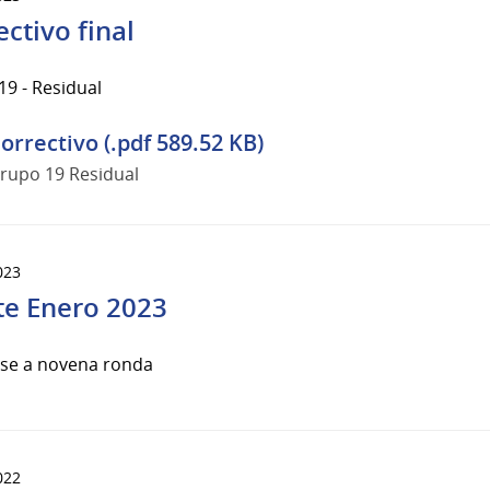
ectivo final
9 - Residual
orrectivo (.pdf 589.52 KB)
rupo 19 Residual
023
te Enero 2023
rse a novena ronda
022