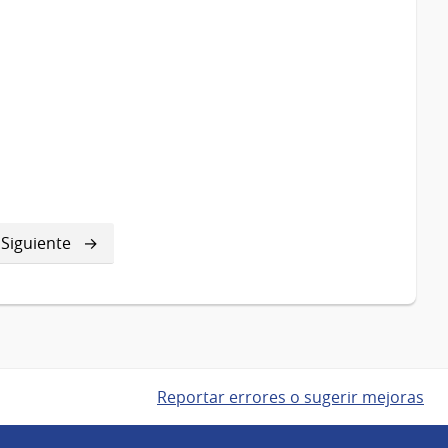
a
Siguiente
Siguiente
página
Reportar errores o sugerir mejoras