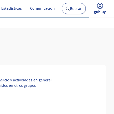
 Estadísticas
Comunicación
Buscar
Abrir
Desplegar
gub.uy
buscador
menú
y
de
ercio y actividades en general
luidos en otros grupos