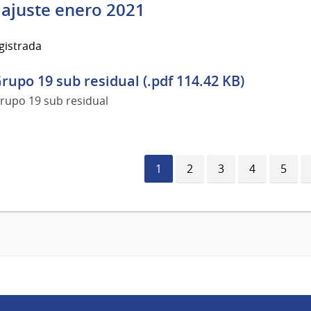
 ajuste enero 2021
gistrada
rupo 19 sub residual (.pdf 114.42 KB)
rupo 19 sub residual
Página
1
Página
2
Página
3
Página
4
Págin
5
actual