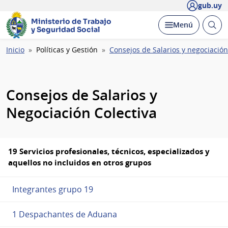
gub.uy
Ministerio de Trabajo
Abrir
Desplegar
Menú
y Seguridad Social
busc
Ruta
Inicio
Políticas y Gestión
Consejos de Salarios y negociación
de
navegación
Consejos de Salarios y
Negociación Colectiva
19 Servicios profesionales, técnicos, especializados y
aquellos no incluidos en otros grupos
Integrantes grupo 19
1 Despachantes de Aduana