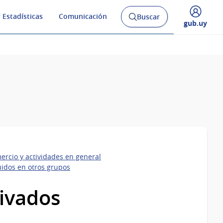
 Estadísticas
Comunicación
Buscar
Abrir
Desplegar
gub.uy
buscador
menú
y
de
ercio y actividades en general
luidos en otros grupos
rivados