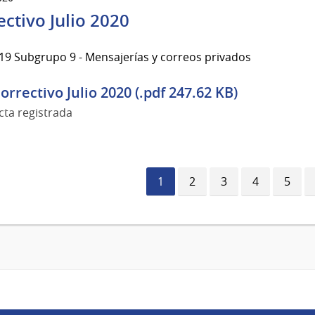
ectivo Julio 2020
19 Subgrupo 9 - Mensajerías y correos privados
orrectivo Julio 2020 (.pdf 247.62 KB)
cta registrada
Página
1
Página
2
Página
3
Página
4
Págin
5
actual