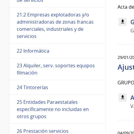
Acta d
21.2 Empresas explotadoras y/o
G
administradoras de zonas francas
comerciales, industriales y de
G
servicios
22 Informática
29/01/2
Ajus
23 Alquiler, serv. soportes equipos
filmación
GRUPO 
24 Tintorerías
A
25 Entidades Paraestatales
V
específicamente no incluidas en
otros grupos
26 Prestación servicios
04/09/2