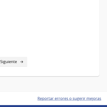
a
Siguiente
Siguiente
página
Reportar errores o sugerir mejoras