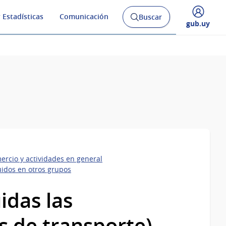
 Estadísticas
Comunicación
Buscar
Abrir
Desplegar
gub.uy
buscador
menú
y
de
ercio y actividades en general
luidos en otros grupos
idas las
s de transporte)