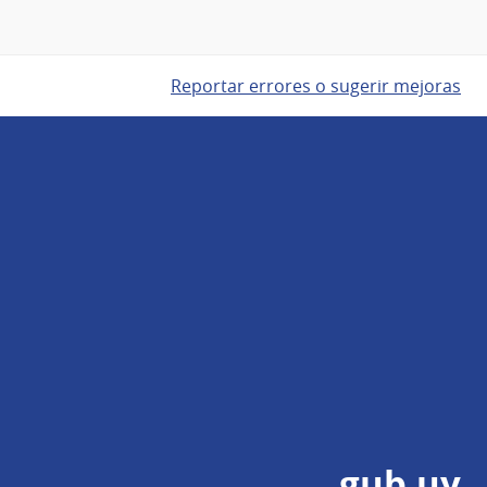
Reportar errores o sugerir mejoras
gub.uy