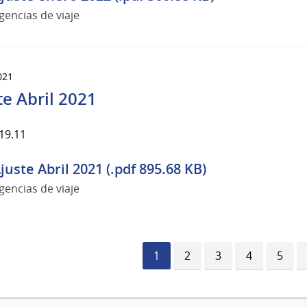
gencias de viaje
021
te Abril 2021
19.11
juste Abril 2021 (.pdf 895.68 KB)
gencias de viaje
Página
1
Página
2
Página
3
Página
4
Págin
5
actual