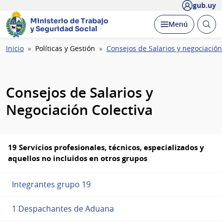
gub.uy
Ministerio de Trabajo
Abrir
Desplegar
Menú
y Seguridad Social
busc
Ruta
Inicio
Políticas y Gestión
Consejos de Salarios y negociación
de
navegación
Consejos de Salarios y
Negociación Colectiva
19 Servicios profesionales, técnicos, especializados y
aquellos no incluidos en otros grupos
Integrantes grupo 19
1 Despachantes de Aduana