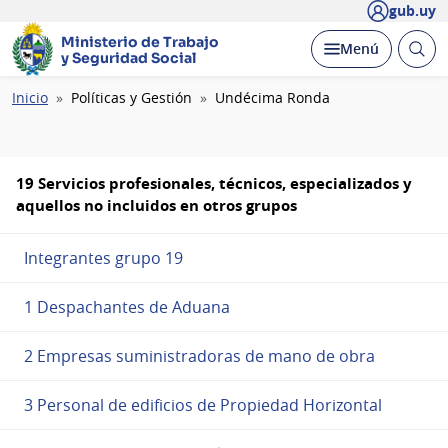
gub.uy
Ministerio de Trabajo
Abrir
Desplegar
Menú
y Seguridad Social
busc
Ruta
Inicio
Políticas y Gestión
Undécima Ronda
de
navegación
19 Servicios profesionales, técnicos, especializados y
aquellos no incluidos en otros grupos
Integrantes grupo 19
1 Despachantes de Aduana
2 Empresas suministradoras de mano de obra
3 Personal de edificios de Propiedad Horizontal