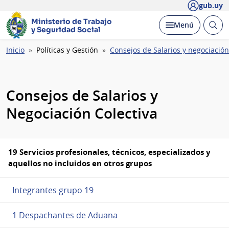
gub.uy
Ministerio de Trabajo
Abrir
Desplegar
Menú
y Seguridad Social
busc
Ruta
Inicio
Políticas y Gestión
Consejos de Salarios y negociación
de
navegación
Consejos de Salarios y
Negociación Colectiva
19 Servicios profesionales, técnicos, especializados y
aquellos no incluidos en otros grupos
Integrantes grupo 19
1 Despachantes de Aduana