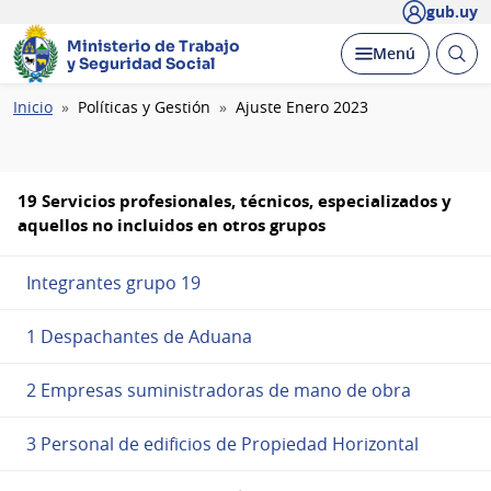
gub.uy
Ministerio de Trabajo
Abrir
Desplegar
Menú
y Seguridad Social
busc
Ruta
Inicio
Políticas y Gestión
Ajuste Enero 2023
de
navegación
19 Servicios profesionales, técnicos, especializados y
aquellos no incluidos en otros grupos
Integrantes grupo 19
1 Despachantes de Aduana
2 Empresas suministradoras de mano de obra
3 Personal de edificios de Propiedad Horizontal