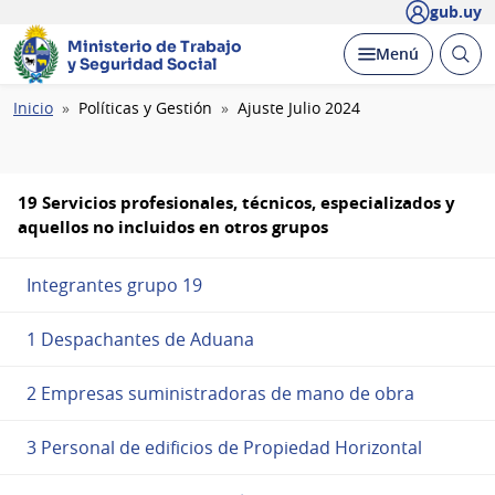
gub.uy
Ministerio de Trabajo
Abrir
Desplegar
Menú
y Seguridad Social
busc
Ruta
Inicio
Políticas y Gestión
Ajuste Julio 2024
de
navegación
19 Servicios profesionales, técnicos, especializados y
aquellos no incluidos en otros grupos
Integrantes grupo 19
1 Despachantes de Aduana
2 Empresas suministradoras de mano de obra
3 Personal de edificios de Propiedad Horizontal