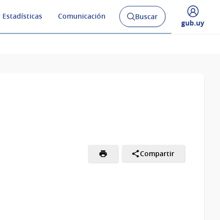
 Estadísticas
Comunicación
Buscar
Abrir
Desplegar
gub.uy
buscador
menú
y
de
Compartir