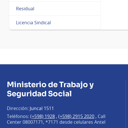
Residual
Licencia Sindical
Ministerio de Trabajo y
Seguridad Social
Dirección:
Juncal 1511
Teléfonos:
(+598) 1928
,
(+598) 2915 2020
,
Call
Center 08007171, *7171 desde celulares Antel