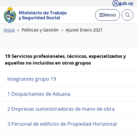
gub.uy
Ministerio de Trabajo
Abrir
Desplegar
Menú
y Seguridad Social
busc
Ruta
Inicio
Políticas y Gestión
Ajuste Enero 2021
de
navegación
19 Servicios profesionales, técnicos, especializados y
aquellos no incluidos en otros grupos
Integrantes grupo 19
1 Despachantes de Aduana
2 Empresas suministradoras de mano de obra
3 Personal de edificios de Propiedad Horizontal