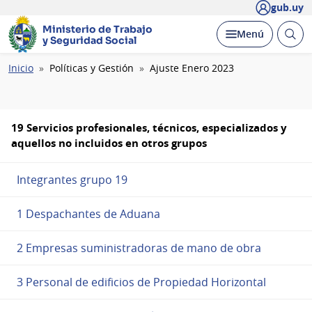
gub.uy
Ministerio de Trabajo
Abrir
Desplegar
Menú
y Seguridad Social
busc
Ruta
Inicio
Políticas y Gestión
Ajuste Enero 2023
de
navegación
19 Servicios profesionales, técnicos, especializados y
aquellos no incluidos en otros grupos
Integrantes grupo 19
1 Despachantes de Aduana
2 Empresas suministradoras de mano de obra
3 Personal de edificios de Propiedad Horizontal