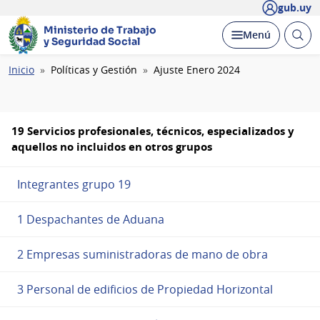
gub.uy
Ministerio de Trabajo
Abrir
Desplegar
Menú
y Seguridad Social
busc
Ruta
Inicio
Políticas y Gestión
Ajuste Enero 2024
de
navegación
19 Servicios profesionales, técnicos, especializados y
aquellos no incluidos en otros grupos
Integrantes grupo 19
1 Despachantes de Aduana
2 Empresas suministradoras de mano de obra
3 Personal de edificios de Propiedad Horizontal