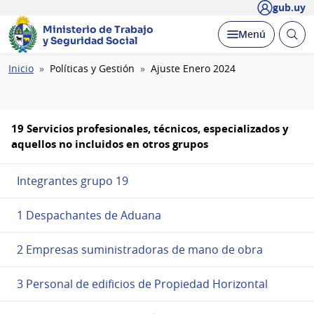
gub.uy
Ministerio de Trabajo
Abrir
Desplegar
Menú
y Seguridad Social
busc
Ruta
Inicio
Políticas y Gestión
Ajuste Enero 2024
de
navegación
19 Servicios profesionales, técnicos, especializados y
aquellos no incluidos en otros grupos
Integrantes grupo 19
1 Despachantes de Aduana
2 Empresas suministradoras de mano de obra
3 Personal de edificios de Propiedad Horizontal