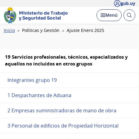
gub.uy
Ministerio de Trabajo
Abrir
Desplegar
Menú
y Seguridad Social
busc
Ruta
Inicio
Políticas y Gestión
Ajuste Enero 2025
de
navegación
19 Servicios profesionales, técnicos, especializados y
aquellos no incluidos en otros grupos
Integrantes grupo 19
1 Despachantes de Aduana
2 Empresas suministradoras de mano de obra
3 Personal de edificios de Propiedad Horizontal