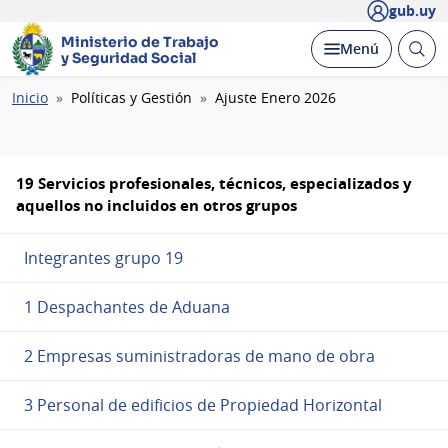
gub.uy
Ministerio de Trabajo
Abrir
Desplegar
Menú
y Seguridad Social
busc
Ruta
Inicio
Políticas y Gestión
Ajuste Enero 2026
de
navegación
19 Servicios profesionales, técnicos, especializados y
aquellos no incluidos en otros grupos
Integrantes grupo 19
1 Despachantes de Aduana
2 Empresas suministradoras de mano de obra
3 Personal de edificios de Propiedad Horizontal