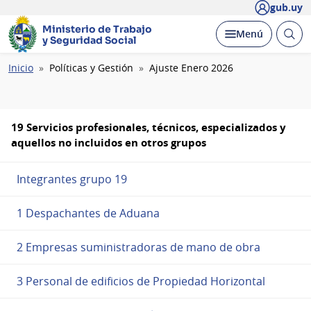
gub.uy
Ministerio de Trabajo
Abrir
Desplegar
Menú
y Seguridad Social
busc
Ruta
Inicio
Políticas y Gestión
Ajuste Enero 2026
de
navegación
19 Servicios profesionales, técnicos, especializados y
aquellos no incluidos en otros grupos
Integrantes grupo 19
1 Despachantes de Aduana
2 Empresas suministradoras de mano de obra
3 Personal de edificios de Propiedad Horizontal