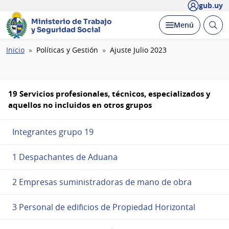
gub.uy
Ministerio de Trabajo
Abrir
Desplegar
Menú
y Seguridad Social
busc
Ruta
Inicio
Políticas y Gestión
Ajuste Julio 2023
de
navegación
19 Servicios profesionales, técnicos, especializados y
aquellos no incluidos en otros grupos
Integrantes grupo 19
1 Despachantes de Aduana
2 Empresas suministradoras de mano de obra
3 Personal de edificios de Propiedad Horizontal