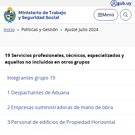
gub.uy
Ministerio de Trabajo
Abrir
Desplegar
Menú
y Seguridad Social
busc
Ruta
Inicio
Políticas y Gestión
Ajuste Julio 2024
de
navegación
19 Servicios profesionales, técnicos, especializados y
aquellos no incluidos en otros grupos
Integrantes grupo 19
1 Despachantes de Aduana
2 Empresas suministradoras de mano de obra
3 Personal de edificios de Propiedad Horizontal