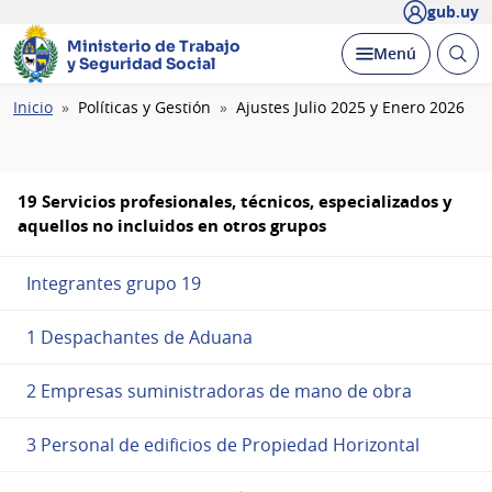
gub.uy
Ministerio de Trabajo
Abrir
Desplegar
Menú
y Seguridad Social
busc
Ruta
Inicio
Políticas y Gestión
Ajustes Julio 2025 y Enero 2026
de
navegación
19 Servicios profesionales, técnicos, especializados y
aquellos no incluidos en otros grupos
Integrantes grupo 19
1 Despachantes de Aduana
2 Empresas suministradoras de mano de obra
3 Personal de edificios de Propiedad Horizontal