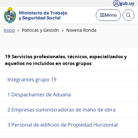
gub.uy
Ministerio de Trabajo
Abrir
Desplegar
Menú
y Seguridad Social
busc
Ruta
Inicio
Políticas y Gestión
Novena Ronda
de
navegación
19 Servicios profesionales, técnicos, especializados y
aquellos no incluidos en otros grupos
Integrantes grupo 19
1 Despachantes de Aduana
2 Empresas suministradoras de mano de obra
3 Personal de edificios de Propiedad Horizontal