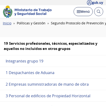
gub.uy
Ministerio de Trabajo
Abrir
Desplegar
Menú
y Seguridad Social
busc
Ruta
Inicio
Políticas y Gestión
Segundo Protocolo de Prevención y
de
navegación
19 Servicios profesionales, técnicos, especializados y
aquellos no incluidos en otros grupos
Integrantes grupo 19
1 Despachantes de Aduana
2 Empresas suministradoras de mano de obra
3 Personal de edificios de Propiedad Horizontal