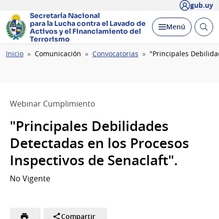
gub.uy
Secretaría Nacional
para la Lucha contra el Lavado
de
Abrir
Desplegar
Menú
Activos y el Financiamiento del
busc
Terrorismo
Ruta
Inicio
Comunicación
Convocatorias
"Principales Debilid
de
navegación
Webinar Cumplimiento
"Principales Debilidades
Detectadas en los Procesos
Inspectivos de Senaclaft".
No Vigente
Compartir