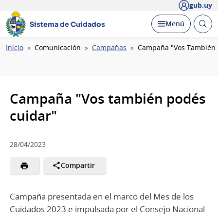
gub.uy
Abrir
Desplegar
Menú
Sistema de Cuidados
busc
Ruta
Inicio
Comunicación
Campañas
Campaña "Vos También 
de
navegación
Campaña "Vos también podés
cuidar"
28/04/2023
Compartir
Campaña presentada en el marco del Mes de los
Cuidados 2023 e impulsada por el Consejo Nacional