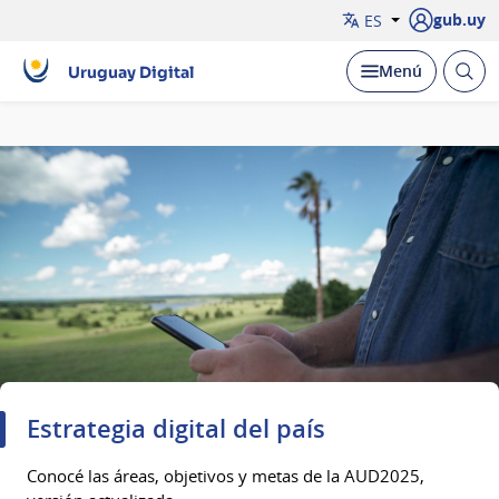
gub.uy
ES
Abrir
Desplegar
Menú
Uruguay Digital
busc
Página
principal
Estrategia digital del país
Conocé las áreas, objetivos y metas de la AUD2025,