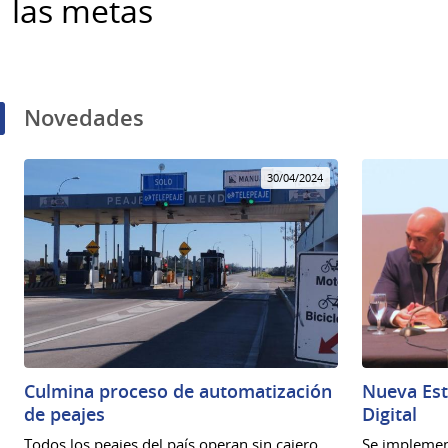
las metas
Novedades
30/04/2024
Culmina proceso de automatización
Nueva Est
de peajes
Digital
Todos los peajes del país operan sin cajero.
Se implemen