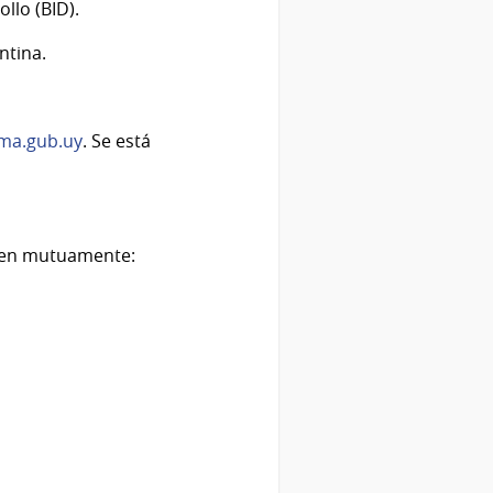
llo (BID).
ntina.
rma.gub.uy
. Se está
ocen mutuamente: