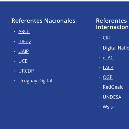
Referentes Nacionales
Referentes
Internacion
ARCE
CRI
IDEuy
Digital Nati
UAIP
eLAC
UCE
LAC4
URCDP
OGP
Uruguay Digital
RedGealc
UNDESA
Wsis+