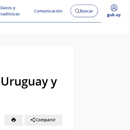
Datos y
Comunicación
Buscar
Abrir
stadísticas
Desplegar
gub.uy
buscador
menú
y
de
e Uruguay y
Compartir