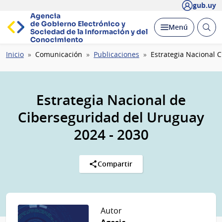
gub.uy
Agencia
de Gobierno Electrónico y
Abrir
Desplegar
Menú
Sociedad de la
Información y del
busc
Conocimiento
Ruta
Inicio
Comunicación
Publicaciones
Estrategia Nacional 
de
navegación
Estrategia Nacional de
Ciberseguridad del Uruguay
2024 - 2030
Compartir
Autor