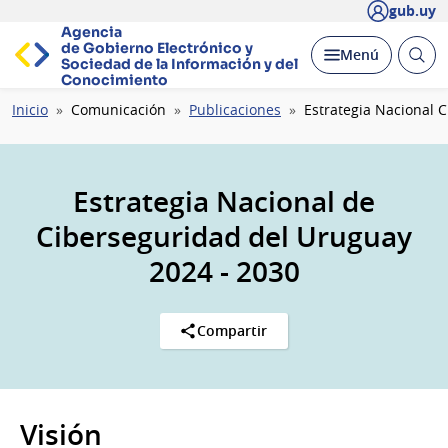
gub.uy
Agencia
de Gobierno Electrónico y
Abrir
Desplegar
Menú
Sociedad de la
Información y del
busc
Conocimiento
Ruta
Inicio
Comunicación
Publicaciones
Estrategia Nacional 
de
navegación
Estrategia Nacional de
Ciberseguridad del Uruguay
2024 - 2030
Compartir
Visión