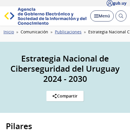
gub.uy
Agencia
de Gobierno Electrónico y
Abrir
Desplegar
Menú
Sociedad de la
Información y del
busc
Conocimiento
Ruta
Inicio
Comunicación
Publicaciones
Estrategia Nacional 
de
navegación
Estrategia Nacional de
Ciberseguridad del Uruguay
2024 - 2030
Compartir
Pilares