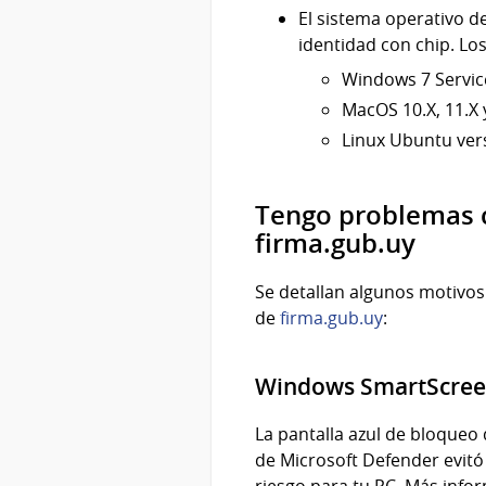
El sistema operativo d
identidad con chip. Lo
Windows 7 Servic
MacOS 10.X, 11.X 
Linux Ubuntu ver
Tengo problemas co
firma.gub.uy
Se detallan algunos motivos 
de
firma.gub.uy
:
Windows SmartScreen
La pantalla azul de bloque
de Microsoft Defender evitó
riesgo para tu PC. Más info