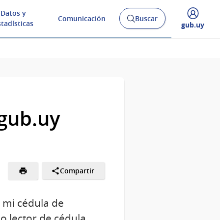
Datos y
Comunicación
Buscar
Abrir
stadísticas
Desplegar
gub.uy
buscador
menú
y
de
.gub.uy
Compartir
 mi cédula de
o lector de cédula,