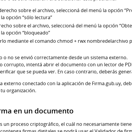
derecho sobre el archivo, seleccioná del menú la opción “P
la opción “sólo lectura”
recho sobre el archivo, seleccioná del menú la opción “Obt
 la opción “bloqueado”
erlo mediante el comando chmod + rwx nombredelarchivo 
to o no se envió correctamente desde un sistema externo.
vo corrupto, intentá abrir el documento con un lector de 
erificar que se pueda ver. En caso contrario, deberás gen
ma externo conectado con la aplicación de Firma.gub.uy, de
 tu organización.
firma en un documento
 un proceso criptográfico, el cuál no necesariamente tiene 
contenga firmas digitales se podrá usar el Validador de fir