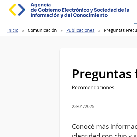
Agencia
de Gobierno Electrónico y Sociedad de la
Información y del Conocimiento
Ruta
Inicio
Comunicación
Publicaciones
Preguntas Frec
de
navegación
Preguntas 
Recomendaciones
23/01/2025
Conocé más informaci
identidad con chip y 