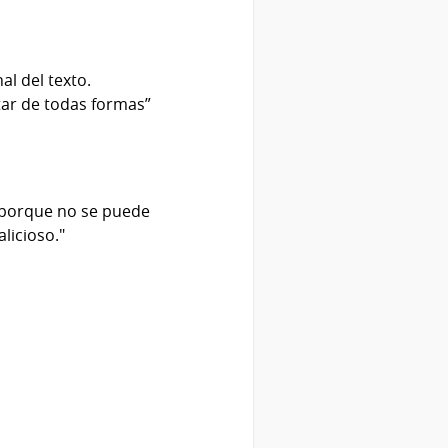
al del texto.
utar de todas formas”
r porque no se puede
licioso."