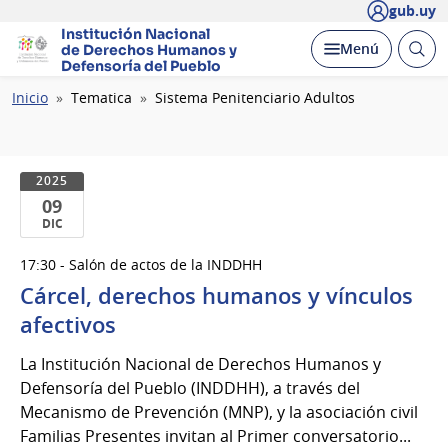
gub.uy
Institución Nacional
Abrir
Desplegar
Menú
de Derechos Humanos
y
busc
Defensoría del Pueblo
Ruta
Inicio
Tematica
Sistema Penitenciario Adultos
de
navegación
2025
09
DIC
09
17:30 - Salón de actos de la INDDHH
de
Cárcel, derechos humanos y vínculos
Dic
del
afectivos
2025
La Institución Nacional de Derechos Humanos y
Defensoría del Pueblo (INDDHH), a través del
Mecanismo de Prevención (MNP), y la asociación civil
Familias Presentes invitan al Primer conversatorio...