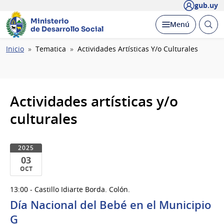
gub.uy
Ministerio
Abrir
Desplegar
Menú
de Desarrollo Social
busc
Ruta
Inicio
Tematica
Actividades Artísticas Y/o Culturales
de
navegación
Actividades artísticas y/o
culturales
2025
03
OCT
03
13:00 - Castillo Idiarte Borda. Colón.
de
Día Nacional del Bebé en el Municipio
Oct
del
G