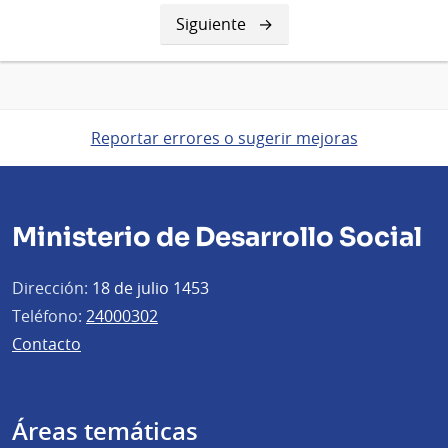
Siguiente
Siguiente
página
Reportar errores o sugerir mejoras
Ministerio de Desarrollo Social
Dirección:
18 de julio 1453
Teléfono:
24000302
Contacto
Áreas temáticas