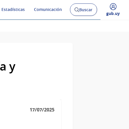
 Estadísticas
Comunicación
Buscar
Abrir
Desplegar
gub.uy
buscador
menú
y
de
a y
17/07/2025