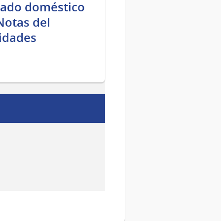
cado doméstico
Notas del
idades