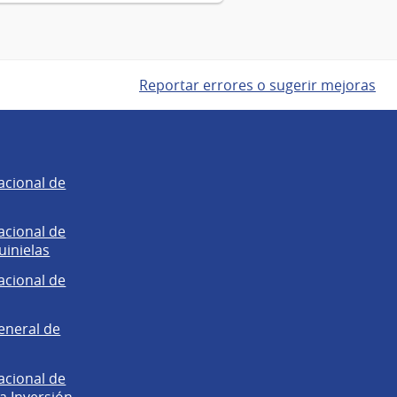
Reportar errores o sugerir mejoras
acional de
acional de
uinielas
acional de
eneral de
acional de
la Inversión