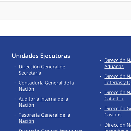
Unidades Ejecutoras
Áreas
Dirección N
de
Aduanas
Dirección General de
la
Secretaría
Dirección N
Dirección
Loterías y Q
Contaduría General de la
General
Nación
de
Dirección N
Secretaría
Catastro
Auditoría Interna de la
Nación
Dirección G
Casinos
Tesorería General de la
Nación
Dirección N
Incentivo a 