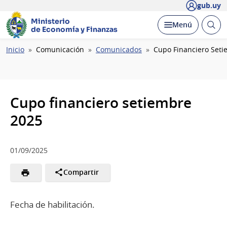
gub.uy
Ministerio
Abrir
Desplegar
Menú
de Economía y Finanzas
busc
Ruta
Inicio
Comunicación
Comunicados
Cupo Financiero Set
de
navegación
Cupo financiero setiembre
2025
01/09/2025
Compartir
Fecha de habilitación.