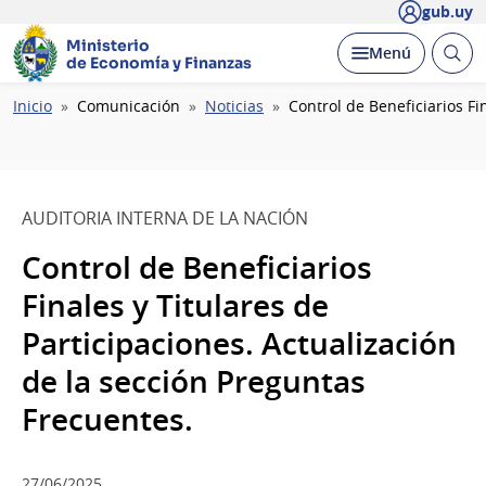
gub.uy
Ministerio
Abrir
Desplegar
Menú
de Economía y Finanzas
busc
Ruta
Inicio
Comunicación
Noticias
Control de Beneficiarios Fi
de
navegación
AUDITORIA INTERNA DE LA NACIÓN
Control de Beneficiarios
Finales y Titulares de
Participaciones. Actualización
de la sección Preguntas
Frecuentes.
27/06/2025