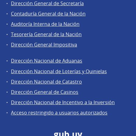
Dirección General de Secretaría
Contaduría General de la Nación
Auditoría Interna de la Nación
Tesorería General de la Nación
Dirección General Impositiva
Dirección Nacional de Aduanas
Áreas
Dirección Nacional de Loterías y Quinielas
de
Dirección Nacional de Catastro
la
Dirección
Dirección General de Casinos
General
Dirección Nacional de Incentivo a la Inversión
de
Acceso restringido a usuarios autorizados
Secretaría
gub.uy