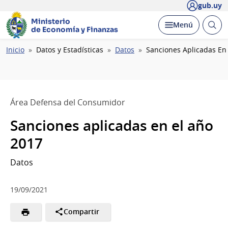
gub.uy
Ministerio
Abrir
Desplegar
Menú
de Economía y Finanzas
busc
Ruta
Inicio
Datos y Estadísticas
Datos
Sanciones Aplicadas En
de
navegación
Área Defensa del Consumidor
Sanciones aplicadas en el año
2017
Datos
19/09/2021
Compartir