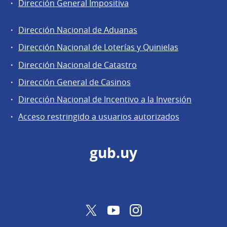
Dirección General Impositiva
Dirección Nacional de Aduanas
Áreas
Dirección Nacional de Loterías y Quinielas
de
Dirección Nacional de Catastro
la
Dirección
Dirección General de Casinos
General
Dirección Nacional de Incentivo a la Inversión
de
Acceso restringido a usuarios autorizados
Secretaría
gub.uy
Twitter
YouTube
Instagram